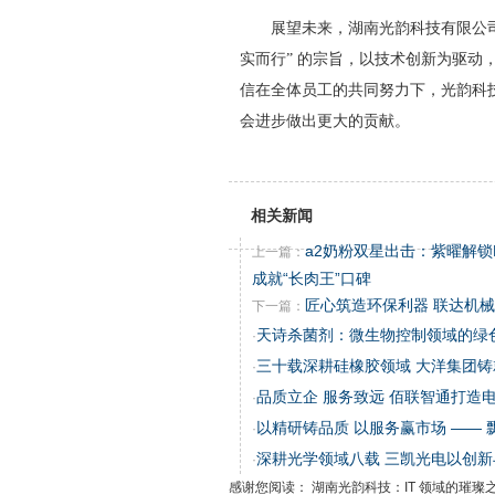
展望未来，湖南光韵科技有限公
实而行” 的宗旨，以技术创新为驱
信在全体员工的共同努力下，光韵科技
会进步做出更大的贡献。
相关新闻
a2奶粉双星出击：紫曜解锁
上一篇：
成就“长肉王”口碑
匠心筑造环保利器 联达机
下一篇：
天诗杀菌剂：微生物控制领域的绿
·
三十载深耕硅橡胶领域 大洋集团
·
品质立企 服务致远 佰联智通打造
·
以精研铸品质 以服务赢市场 ——
·
深耕光学领域八载 三凯光电以创
·
感谢您阅读： 湖南光韵科技：IT 领域的璀璨