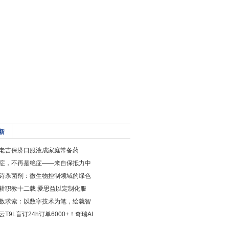
新
老吉保济口服液成家庭常备药
症，不再是绝症——来自保抵力中
诗杀菌剂：微生物控制领域的绿色
耕职教十二载 爱思益以定制化服
数求索：以数字技术为笔，绘就智
云T9L盲订24h订单6000+！奇瑞AI