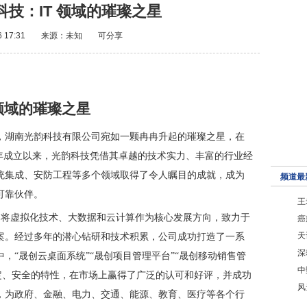
科技：IT 领域的璀璨之星
6 17:31
来源：未知
可分享
领域的璀璨之星
，湖南光韵科技有限公司宛如一颗冉冉升起的璀璨之星，在
03 年成立以来，光韵科技凭借其卓越的技术实力、丰富的行业经
统集成、安防工程等多个领域取得了令人瞩目的成就，成为
频道最
可靠伙伴。
王
托，将虚拟化技术、大数据和云计算作为核心发展方向，致力于
癌
天
案。经过多年的潜心钻研和技术积累，公司成功打造了一系
深
，“晟创云桌面系统”“晟创项目管理平台”“晟创移动销售管
中
稳定、安全的特性，在市场上赢得了广泛的认可和好评，并成功
风
，为政府、金融、电力、交通、能源、教育、医疗等各个行