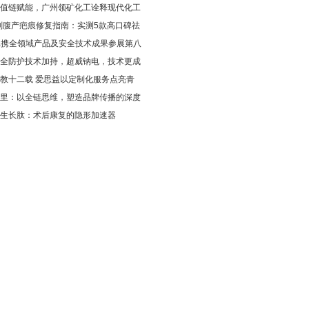
值链赋能，广州领矿化工诠释现代化工
5剖腹产疤痕修复指南：实测5款高口碑祛
da携全领域产品及安全技术成果参展第八
全防护技术加持，超威钠电，技术更成
教十二载 爱思益以定制化服务点亮青
里：以全链思维，塑造品牌传播的深度
生长肽：术后康复的隐形加速器